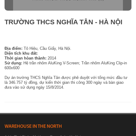
TRƯỜNG THCS NGHĨA TÂN - HÀ NỘI
Trường THCS Nghĩa Tân - Hà Nội
Địa điểm:
Tô Hiệu, Cầu Giấy, Hà Nội.
Diện tích khu đất:
Thời gian hòan thành:
2014
Sử dụng:
Hệ trần nhôm AluKing V-Screen; Trần nhôm AluKing Clip-in
600x600
Dự án trường THCS Nghĩa Tân được phê duyệt với tổng mức đầu tư
là 346.757 tỷ đồng, dự kiến thời gian thi công 300 ngày và bàn giao
đưa vào sử dụng ngày 15/8/2014.
WAREHOUSE IN THE NORTH