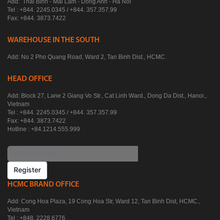
Add: Thai Binh - Mai Lam - Dong Anh - Ha Noi
Tel : +844. 2245.0345 / +844. 357.357.99
Fax: +844. 3873.7422
WAREHOUSE IN THE SOUTH
Add: No 2 Pho Quang Road, Ward 2, Tan Binh Dist., HCMC.
HEAD OFFICE
Add: Block 27, Lane 2 Giang Vo Str., Cat Linh Ward., Dong Da Dist., Hanoi.,
Vietnam
Tel : +844. 2245.0345 / +844. 357.357.99
Fax: +844. 3873.7422
Hotline : +84.1214.555.999
Register
HCMC BRAND OFFICE
Add: Cong Hoa Plaza, 19 Cong Hoa Str, Ward 12, Tan Binh Dist, HCMC.,
Vietnam
Tel : +848. 2228.6776