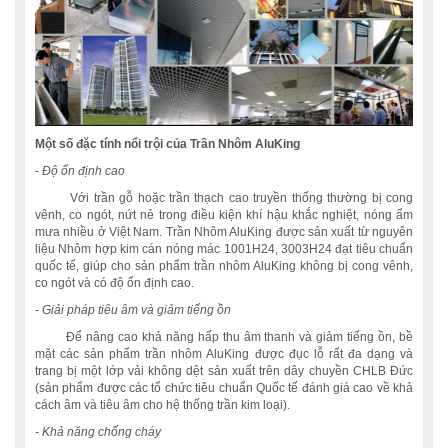
Một số đặc tính nổi trội của Trần Nhôm AluKing
-
Độ ổn định cao
Với trần gỗ hoặc trần thạch cao truyền thống thường bị cong
vênh, co ngót, nứt nẻ trong điều kiện khí hậu khắc nghiệt, nóng ẩm
mưa nhiều ở Việt Nam. Trần Nhôm AluKing được sản xuất từ nguyên
liệu Nhôm hợp kim cán nóng mác 1001H24, 3003H24 đạt tiêu chuẩn
quốc tế, giúp cho sản phẩm trần nhôm AluKing không bị cong vênh,
co ngót và có độ ổn định cao.
- Giải pháp tiêu âm và giảm tiếng ồn
Để nâng cao khả năng hấp thu âm thanh và giảm tiếng ồn, bề
mặt các sản phẩm trần nhôm AluKing được đục lỗ rất đa dạng và
trang bị một lớp vải không dệt sản xuất trên dây chuyền CHLB Đức
(sản phẩm được các tổ chức tiêu chuẩn Quốc tế đánh giá cao về khả
cách âm và tiêu âm cho hệ thống trần kim loại).
- Khả năng chống cháy