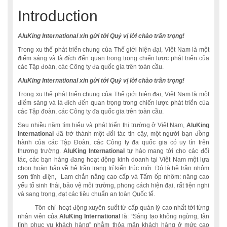
Introduction
AluKing International xin gửi tới Quý vị lời chào trân trọng!
Trong xu thế phát triển chung của Thế giới hiện đại, Việt Nam là một
điểm sáng và là đích đến quan trọng trong chiến lược phát triển của
các Tập đoàn, các Công ty đa quốc gia trên toàn cầu.
AluKing International xin gửi tới Quý vị lời chào trân trọng!
Trong xu thế phát triển chung của Thế giới hiện đại, Việt Nam là một
điểm sáng và là đích đến quan trọng trong chiến lược phát triển của
các Tập đoàn, các Công ty đa quốc gia trên toàn cầu.
Sau nhiều năm tìm hiểu và phát triển thị trường ở Việt Nam,
AluKing
International
đã trở thành một đối tác tin cậy, một người bạn đồng
hành của các Tập Đoàn, các Công ty đa quốc gia có uy tín trên
thương trường.
AluKing International
tự hào mang tới cho các đối
tác, các bạn hàng đang hoạt động kinh doanh tại Việt Nam một lựa
chọn hoàn hảo về hệ trần trang trí kiến trúc mới. Đó là hệ trần nhôm
sơn tĩnh điện, Lam chắn nắng cao cấp và Tấm ốp nhôm: nâng cao
yếu tố sinh thái, bảo vệ môi trường, phong cách hiện đại, rất tiện nghi
và sang trọng, đạt các tiêu chuẩn an toàn Quốc tế.
Tôn chỉ hoạt động xuyên suốt từ cấp quản lý cao nhất tới từng
nhân viên của
AluKing International
là: “Sáng tạo không ngừng, tận
tình phục vụ khách hàng” nhằm thỏa mãn khách hàng ở mức cao