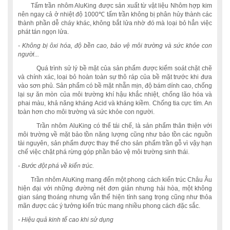
Tấm trần nhôm AluKing được sản xuất từ vật liệu Nhôm hợp kim
nên ngay cả ở nhiệt độ 1000℃ tấm trần không bị phân hủy thành các
thành phần dễ cháy khác, không bắt lửa nhờ đó mà loại bỏ hẳn việc
phát tán ngọn lửa.
- Không bị ôxi hóa, độ bền cao, bảo vệ môi trường và sức khỏe con
người...
Quá trình sử lý bề mặt của sản phẩm được kiểm soát chặt chẽ
và chính xác, loại bỏ hoàn toàn sự thô ráp của bề mặt trước khi đưa
vào sơn phủ. Sản phẩm có bề mặt nhẵn mịn, độ bám dính cao, chống
lại sự ăn mòn của môi trường khí hậu khắc nhiệt, chống lão hóa và
phai màu, khả năng kháng Acid và kháng kiềm. Chống tia cực tím. An
toàn hơn cho môi trường và sức khỏe con người.
Trần nhôm AluKing có thể tái chế, là sản phẩm thân thiện với
môi trường về mặt bảo tồn năng lượng cũng như bảo tồn các nguồn
tài nguyên, sản phẩm được thay thế cho sản phẩm trần gỗ vì vậy hạn
chế việc chặt phá rừng góp phần bảo vệ môi trường sinh thái.
- Bước đột phá về kiến trúc.
Trần nhôm AluKing mang đến một phong cách kiến trúc Châu Âu
hiện đại với những đường nét đơn giản nhưng hài hòa, một không
gian sáng thoáng nhưng vẫn thể hiện tính sang trọng cũng như thỏa
mãn được các ý tưởng kiến trúc mang nhiều phong cách đặc sắc.
- Hiệu quả kinh tế cao khi sử dụng