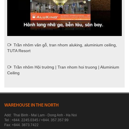
Trần nhôm vân gỗ, tran nhom aluking, aluminium ceiling,
TUTA Resort
Trần nhôm Hội trường | Tran nhom hoi truong | Aluminium
Ceiling
WAREHOUSE IN THE NORTH
Add: Thai Binh - Mai Lam - Dong Anh - Ha Noi
Tel : +844. 2245.0345 / +844. 357.357.99
Fax: +844. 3873.7422