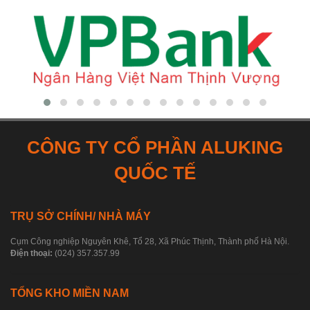
CÔNG TY CỔ PHẦN ALUKING
QUỐC TẾ
TRỤ SỞ CHÍNH/ NHÀ MÁY
Cụm Công nghiệp Nguyên Khê, Tổ 28, Xã Phúc Thịnh, Thành phố Hà Nội.
Điện thoại:
(024) 357.357.99
TỔNG KHO MIỀN NAM