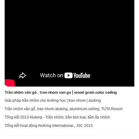
Trần nhôm vân gỗ , tran nhom van go | wood grain color ceiling
Giải pháp trần nhôm cho trường học | tran nhom | aluking
Trần nhôm vân gỗ, tran nhom aluking, aluminium ceiling, TUTA Resort
Tổng kết 2013 Aluking - Trần nhôm, trần kim loại, tấm ốp nhôm
Tổng kết hoạt động AluKing International., JSC 2015