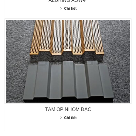
ALUKING ASW-P
Chi tiết
TẤM ỐP NHÔM ĐẶC
Chi tiết