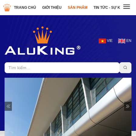
Toggl
TRANG CHỦ
GIỚI THIỆU
SẢN PHẨM
TIN TỨC - SỰ KIỆN
D
navig
VIE
EN