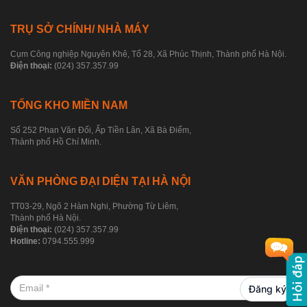
TRỤ SỞ CHÍNH/ NHÀ MÁY
Cụm Công nghiệp Nguyên Khê, Tổ 28, Xã Phúc Thịnh, Thành phố Hà Nội.
Điện thoại:
(024) 357.357.99
TỔNG KHO MIỀN NAM
Số 252 Phan Văn Đối, Ấp Tiền Lân, Xã Bà Điểm,
Thành phố Hồ Chí Minh.
VĂN PHÒNG ĐẠI DIỆN TẠI HÀ NỘI
TT03-29, Ngõ 2 Hàm Nghi, Phường Từ Liêm,
Thành phố Hà Nội.
Điện thoại:
(024) 357.357.99
Hotline:
0794.555.999
Đăng ký