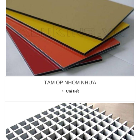
TẤM ỐP NHÔM NHỰA
Chi tiết