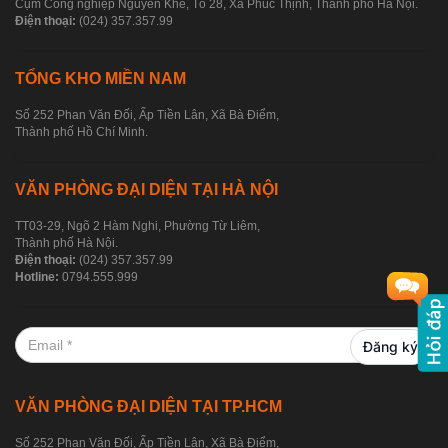
Cụm Công nghiệp Nguyên Khê, Tổ 28, Xã Phúc Thịnh, Thành phố Hà Nội.
Điện thoại:
(024) 357.357.99
TỔNG KHO MIỀN NAM
Số 252 Phan Văn Đối, Ấp Tiền Lân, Xã Bà Điểm,
Thành phố Hồ Chí Minh.
VĂN PHÒNG ĐẠI DIỆN TẠI HÀ NỘI
TT03-29, Ngõ 2 Hàm Nghi, Phường Từ Liêm,
Thành phố Hà Nội.
Điện thoại:
(024) 357.357.99
Hotline:
0794.555.999
Đăng ký
VĂN PHÒNG ĐẠI DIỆN TẠI TP.HCM
Số 252 Phan Văn Đối, Ấp Tiền Lân, Xã Bà Điểm,