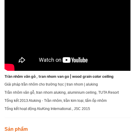
Trần nhôm vân gỗ , tran nhom van go | wood grain color ceiling
Giải pháp trần nhôm cho trường học | tran nhom | aluking
Trần nhôm vân gỗ, tran nhom aluking, aluminium ceiling, TUTA Resort
Tổng kết 2013 Aluking - Trần nhôm, trần kim loại, tấm ốp nhôm
Tổng kết hoạt động AluKing International., JSC 2015
Sản phẩm