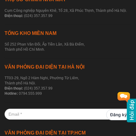
Cụm Công nghiệp Nguyên Khê, Tổ 28, Xã Phúc Thịnh, Thành phố Hà Nội.
Điện thoại:
(024) 357.357.99
TỔNG KHO MIỀN NAM
Số 252 Phan Văn Đối, Ấp Tiền Lân, Xã Bà Điểm,
Thành phố Hồ Chí Minh.
VĂN PHÒNG ĐẠI DIỆN TẠI HÀ NỘI
TT03-29, Ngõ 2 Hàm Nghi, Phường Từ Liêm,
Thành phố Hà Nội.
Điện thoại:
(024) 357.357.99
Hotline:
0794.555.999
Đăng ký
VĂN PHÒNG ĐẠI DIỆN TẠI TP.HCM